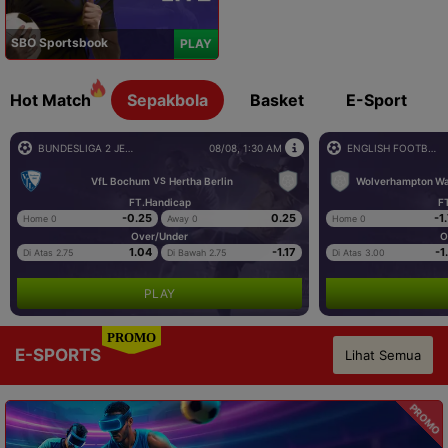
SBO Sportsbook
PLAY
Hot Match
Sepakbola
Basket
E-Sport
ENGLISH FOOTBALL LEAG...
08/08, 1:45 AM
UEFA SUPER CUP
Wolverhampton Wanderers
VS
Port Vale
Paris Saint Germ
FT.Handicap
F
-1.75
1.75
-0
Home 0
Away 0
Home 0
Over/Under
O
-1.01
-1.20
-1
Di Atas 3.00
Di Bawah 3.00
Di Atas 2.50
PLAY
PROMO
E-SPORTS
Lihat Semua
PROMO