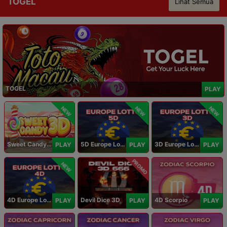
TOGEL
Lihat Semua
TOGEL
PLAY
NEW
NEW
NEW
Sweet Candy 3D
5D Europe Lotto
3D Europe Lotto
PLAY
PLAY
PLAY
PROMO
NEW
4D Europe Lotto
Devil Dice 3D
4D Scorpio
PLAY
PLAY
PLAY