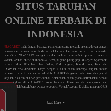
SITUS TARUHAN
ONLINE TERBAIK DI
INDONESIA
NIAGABET
hadir dengan berbagai penawaran promo menarik, menghadirkan sensasi
pengalaman bermain yang berbeda melalui tampilan yang modern dan interaktif,
menjadikan NIAGABET sebagai standar kualitas mutu terbaik platform penyedia
layanan taruhan online di Indonesia. Berbagai game paling populer seperti Sportbook,
Esports, Slots, IDNLive, Live Casino, MM Tangkas, Tembak Ikan, Togel dan
IDNPoker bisa dimainkan hanya dengan 1 akun dalam beberapa langkah mudah
registrasi. Semakin nyaman bermain di NIAGABET dengan teknologi terupdate yang di
kerjakan oleh tim ahli dan profesional. Kemudahan dalam proses bertransaksi deposit
atau withdraw di NIAGABET karena beragam pilihan metode pembayaran yang
didukung oleh banyak bank swasta terpopuler, Virtual Account, E-Wallet, maupun QRIS
( QRpay ).
Read More