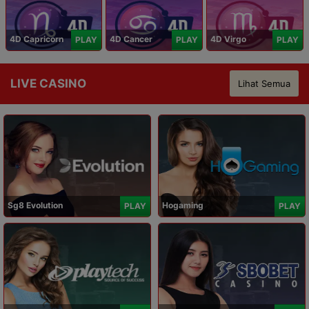
4D Capricorn
4D Cancer
4D Virgo
PLAY
PLAY
PLAY
LIVE CASINO
Lihat Semua
Sg8 Evolution
Hogaming
PLAY
PLAY