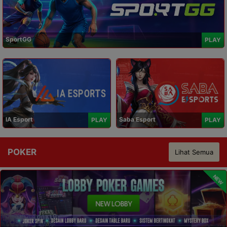
SportGG
PLAY
IA Esport
Saba Esport
PLAY
PLAY
POKER
Lihat Semua
NEW