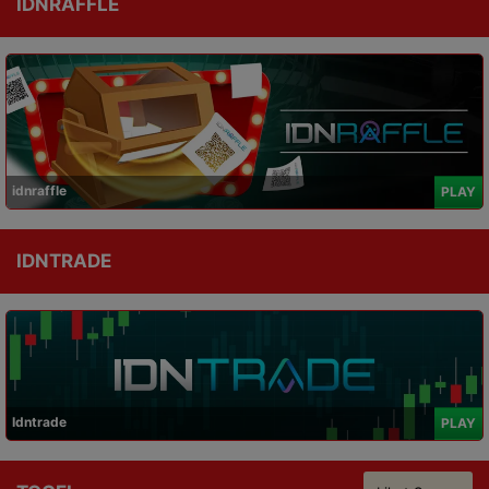
IDNRAFFLE
idnraffle
PLAY
IDNTRADE
Idntrade
PLAY